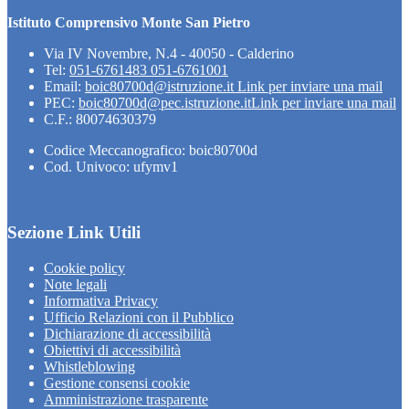
Istituto Comprensivo Monte San Pietro
Via IV Novembre, N.4 - 40050 - Calderino
Tel:
051-6761483 051-6761001
Email:
boic80700d@istruzione.it
Link per inviare una mail
PEC:
boic80700d@pec.istruzione.it
Link per inviare una mail
C.F.: 80074630379
Codice Meccanografico: boic80700d
Cod. Univoco: ufymv1
Sezione Link Utili
Cookie policy
Note legali
Informativa Privacy
Ufficio Relazioni con il Pubblico
Dichiarazione di accessibilità
Obiettivi di accessibilità
Whistleblowing
Gestione consensi cookie
Amministrazione trasparente