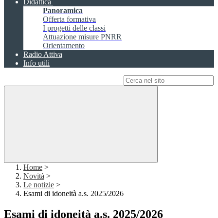
Didattica
Panoramica
Offerta formativa
I progetti delle classi
Attuazione misure PNRR
Orientamento
Radio Attiva
Info utili
Campo di ricerca per le pagine del sito
Home
>
Novità
>
Le notizie
>
Esami di idoneità a.s. 2025/2026
Esami di idoneità a.s. 2025/2026