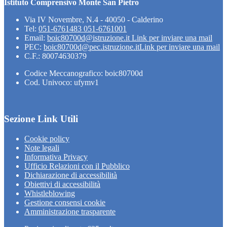
Istituto Comprensivo Monte San Pietro
Via IV Novembre, N.4 - 40050 - Calderino
Tel:
051-6761483 051-6761001
Email:
boic80700d@istruzione.it
Link per inviare una mail
PEC:
boic80700d@pec.istruzione.it
Link per inviare una mail
C.F.: 80074630379
Codice Meccanografico: boic80700d
Cod. Univoco: ufymv1
Sezione Link Utili
Cookie policy
Note legali
Informativa Privacy
Ufficio Relazioni con il Pubblico
Dichiarazione di accessibilità
Obiettivi di accessibilità
Whistleblowing
Gestione consensi cookie
Amministrazione trasparente