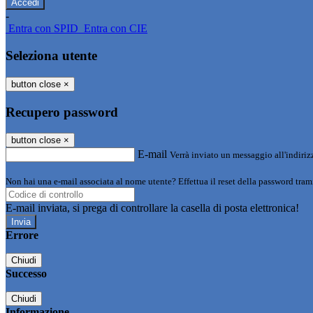
-
Entra con SPID
Entra con CIE
Seleziona utente
button close
×
Recupero password
button close
×
E-mail
Verrà inviato un messaggio all'indirizz
Non hai una e-mail associata al nome utente? Effettua il reset della password tram
E-mail inviata, si prega di controllare la casella di posta elettronica!
Errore
Chiudi
Successo
Chiudi
Informazione