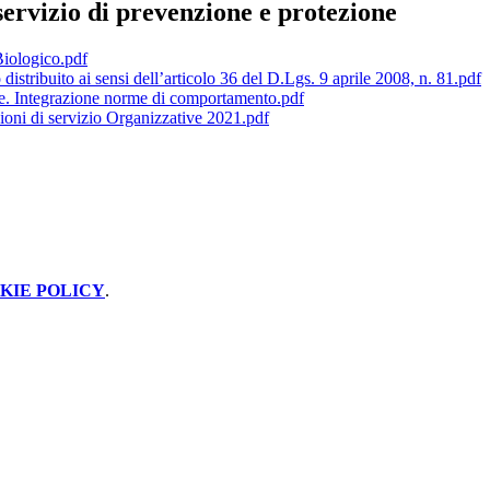
ervizio di prevenzione e protezione
Biologico.pdf
istribuito ai sensi dell’articolo 36 del D.Lgs. 9 aprile 2008, n. 81.pdf
le. Integrazione norme di comportamento.pdf
ioni di servizio Organizzative 2021.pdf
KIE POLICY
.