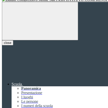
close
Scuola
Panoramica
Presentazione
I luoghi
Le persone
I numeri della scuola