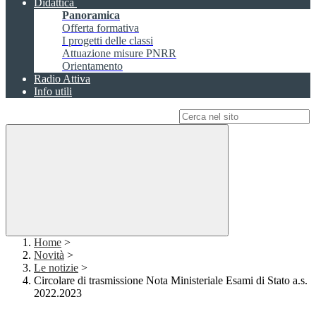
Didattica
Panoramica
Offerta formativa
I progetti delle classi
Attuazione misure PNRR
Orientamento
Radio Attiva
Info utili
Campo di ricerca per le pagine del sito
Home
>
Novità
>
Le notizie
>
Circolare di trasmissione Nota Ministeriale Esami di Stato a.s.
2022.2023