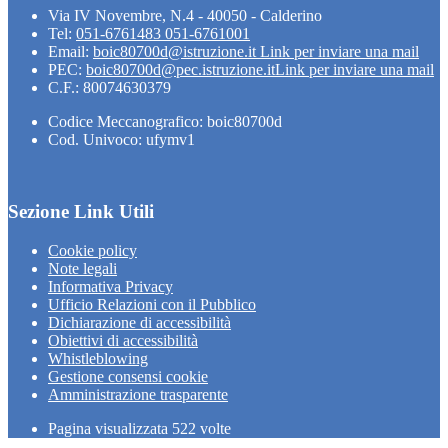
Via IV Novembre, N.4 - 40050 - Calderino
Tel:
051-6761483 051-6761001
Email:
boic80700d@istruzione.it
Link per inviare una mail
PEC:
boic80700d@pec.istruzione.it
Link per inviare una mail
C.F.: 80074630379
Codice Meccanografico: boic80700d
Cod. Univoco: ufymv1
Sezione Link Utili
Cookie policy
Note legali
Informativa Privacy
Ufficio Relazioni con il Pubblico
Dichiarazione di accessibilità
Obiettivi di accessibilità
Whistleblowing
Gestione consensi cookie
Amministrazione trasparente
Pagina visualizzata
522
volte