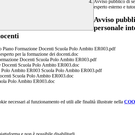
Avviso pubblico di se
esperto esterno e tuto
Avviso pubbli
personale in
docenti
erto Piano Formazione Docenti Scuola Polo Ambito ER003.pdf
sperto per la formazione dei docenti.doc
 Formazione Docenti Scuola Polo Ambito ER003.pdf
ne Docenti Scuola Polo Ambito ER003.doc
ola Polo Ambito ER003 Scuola Polo Ambito ER003.pdf
Docenti Scuola Polo Ambito ER003.doc
Scuola Polo Ambito ER003.doc
kie necessari al funzionamento ed utili alle finalità illustrate nella
COO
attaforma e non è possibile disabilitarli.