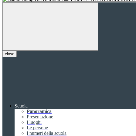
close
Scuola
Panoramica
Presentazione
I luoghi
Le persone
I numeri della scuola