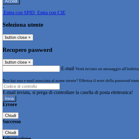
-
Entra con SPID
Entra con CIE
Seleziona utente
button close
×
Recupero password
button close
×
E-mail
Verrà inviato un messaggio all'indirizz
Non hai una e-mail associata al nome utente? Effettua il reset della password tram
E-mail inviata, si prega di controllare la casella di posta elettronica!
Errore
Chiudi
Successo
Chiudi
Informazione