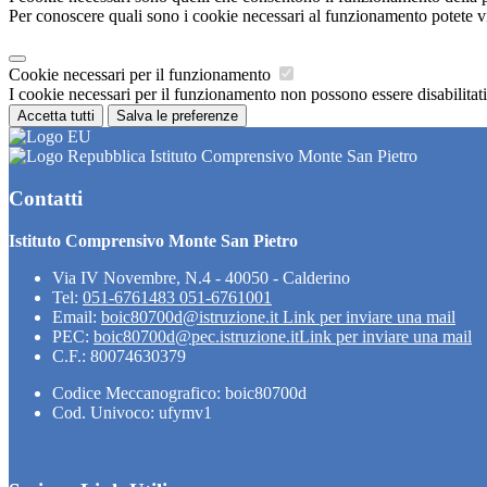
Per conoscere quali sono i cookie necessari al funzionamento potete v
Cookie necessari per il funzionamento
I cookie necessari per il funzionamento non possono essere disabilitati.
Accetta tutti
Salva le preferenze
Istituto Comprensivo Monte San Pietro
Contatti
Istituto Comprensivo Monte San Pietro
Via IV Novembre, N.4 - 40050 - Calderino
Tel:
051-6761483 051-6761001
Email:
boic80700d@istruzione.it
Link per inviare una mail
PEC:
boic80700d@pec.istruzione.it
Link per inviare una mail
C.F.: 80074630379
Codice Meccanografico: boic80700d
Cod. Univoco: ufymv1