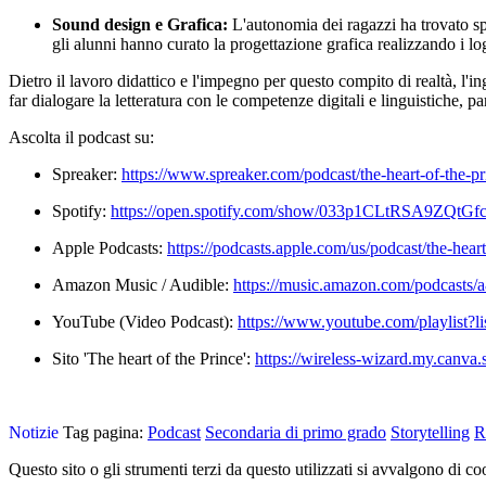
Sound design e Grafica:
L'autonomia dei ragazzi ha trovato sp
gli alunni hanno curato la progettazione grafica realizzando i log
Dietro il lavoro didattico e l'impegno per questo compito di realtà, l'i
far dialogare la letteratura con le competenze digitali e linguistiche, p
Ascolta il podcast su:
Spreaker:
https://www.
spreaker.com/podcast/the-
heart-of-the-p
Spotify:
https://open.spotify.
com/show/
033p1CLtRSA9ZQtGf
Apple Podcasts:
https://podcasts.
apple.com/us/podcast/the-
heart
Amazon Music / Audible:
https://music.amazon.
com/podcasts/
YouTube (Video Podcast):
https://www.youtube.
com/playlist?
Sito 'The heart of the Prince':
https://wireless-
wizard.my.canva.s
Notizie
Tag pagina:
Podcast
Secondaria di primo grado
Storytelling
R
Questo sito o gli strumenti terzi da questo utilizzati si avvalgono di coo