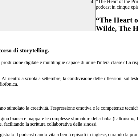
“The Heart of the Pri
podcast in cinque epis
“The Heart of
Wilde, The H
orso di storytelling.
i produzione digitale e multilingue capace di unire l'intera classe? La ri
co. Al rientro a scuola a settembre, la condivisione delle riflessioni sul t
diofonica.
hanno stimolato la creatività, l'espressione emotiva e le competenze tecnic
gina bianca e mappare le complesse sfumature della fiaba (l'altruismo, la so
 facilitando la scrittura collaborativa della sinossi.
gistrato il podcast dando vita a ben 5 episodi in inglese, curando la pron