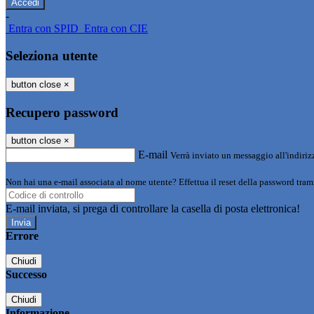
-
Entra con SPID
Entra con CIE
Seleziona utente
button close
×
Recupero password
button close
×
E-mail
Verrà inviato un messaggio all'indirizz
Non hai una e-mail associata al nome utente? Effettua il reset della password tram
E-mail inviata, si prega di controllare la casella di posta elettronica!
Errore
Chiudi
Successo
Chiudi
Informazione