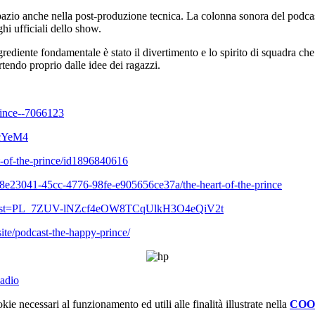
azio anche nella post-produzione tecnica. La colonna sonora del podcast 
hi ufficiali dello show.
ngrediente fondamentale è stato il divertimento e lo spirito di squadra ch
artendo proprio dalle idee dei ragazzi.
rince--7066123
cYeM4
-of-the-prince/
id1896840616
a8e23041-45cc-
4776-98fe-e905656ce37a/the-
heart-of-the-prince
list=PL_7ZUV-
lNZcf4eOW8TCqUlkH3O4eQiV2t
ite/podcast-
the-happy-prince/
adio
kie necessari al funzionamento ed utili alle finalità illustrate nella
COO