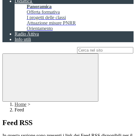
Didattica
Panoramica
Offerta formativa
I progetti delle classi
Attuazione misure PNRR
Orientamento
Radio Attiva
Info utili
Campo di ricerca per le pagine del sito
Home
>
Feed
Feed RSS
In questa sezione sono presenti i link dei Feed RSS disponibili per il