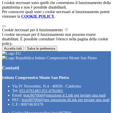
I cookie necessari sono quelli che consentono il funzionamento della
piattaforma e non è possibile disabilitarli.
Per conoscere quali sono i cookie necessari al funzionamento potete
visionare la
COOKIE POLICY
.
Cookie necessari per il funzionamento
I cookie necessari per il funzionamento non possono essere
disabilitati. È possibile consultare l'elenco nella pagina della cookie
policy.
Accetta tutti
Salva le preferenze
Istituto Comprensivo Monte San Pietro
Contatti
Istituto Comprensivo Monte San Pietro
Via IV Novembre, N.4 - 40050 - Calderino
Tel:
051-6761483 051-6761001
Email:
boic80700d@istruzione.it
Link per inviare una mail
PEC:
boic80700d@pec.istruzione.it
Link per inviare una mail
C.F.: 80074630379
Codice Meccanografico: boic80700d