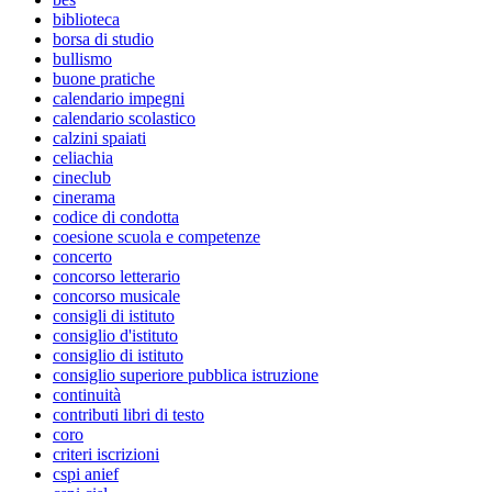
biblioteca
borsa di studio
bullismo
buone pratiche
calendario impegni
calendario scolastico
calzini spaiati
celiachia
cineclub
cinerama
codice di condotta
coesione scuola e competenze
concerto
concorso letterario
concorso musicale
consigli di istituto
consiglio d'istituto
consiglio di istituto
consiglio superiore pubblica istruzione
continuità
contributi libri di testo
coro
criteri iscrizioni
cspi anief