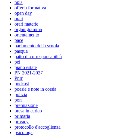
npia
offerta formativa
open day
orari
orari materie
organigramma
orientamento
pace
parlamento della scuola
pasqua
patto di corresponsabilità
pei
piano estate
PN 2021-2027
Pnrr
podcast
poesie e note in corsia
polizia
pon
premiazione
presa in carico
primaria
privacy
protocollo d'accoglienza
psicologa