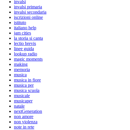
invalsi
invalsi primaria
invalsi secondaria
iscrizioni online
istituto
italiano help
jam cities
la storia si canta
lectio brevis
linee guida
lookup radio
magic moments
making
memoria
musica
musica in fiore
musica per
musica scuola
musicale
musicaper
natale
nextGeneration
non amore
non violenza
note in rete