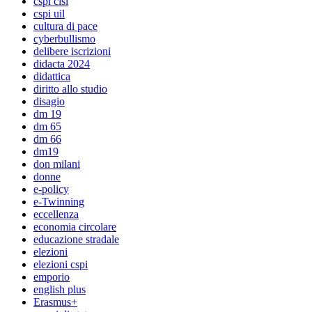
cspi cisl
cspi uil
cultura di pace
cyberbullismo
delibere iscrizioni
didacta 2024
didattica
diritto allo studio
disagio
dm 19
dm 65
dm 66
dm19
don milani
donne
e-policy
e-Twinning
eccellenza
economia circolare
educazione stradale
elezioni
elezioni cspi
emporio
english plus
Erasmus+