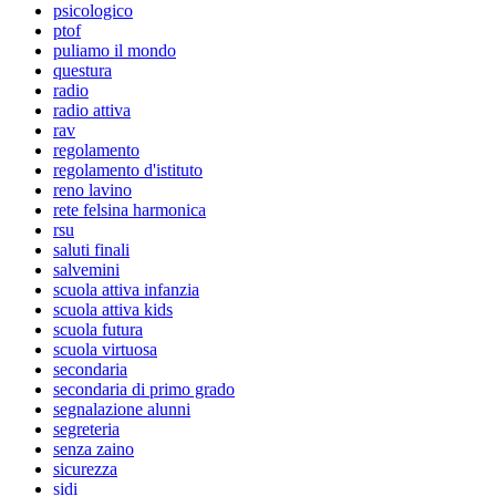
psicologico
ptof
puliamo il mondo
questura
radio
radio attiva
rav
regolamento
regolamento d'istituto
reno lavino
rete felsina harmonica
rsu
saluti finali
salvemini
scuola attiva infanzia
scuola attiva kids
scuola futura
scuola virtuosa
secondaria
secondaria di primo grado
segnalazione alunni
segreteria
senza zaino
sicurezza
sidi