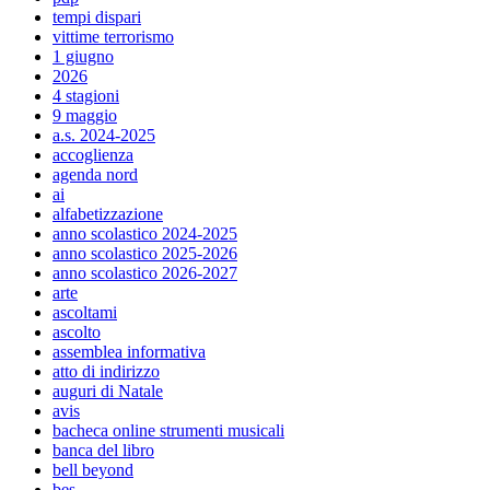
tempi dispari
vittime terrorismo
1 giugno
2026
4 stagioni
9 maggio
a.s. 2024-2025
accoglienza
agenda nord
ai
alfabetizzazione
anno scolastico 2024-2025
anno scolastico 2025-2026
anno scolastico 2026-2027
arte
ascoltami
ascolto
assemblea informativa
atto di indirizzo
auguri di Natale
avis
bacheca online strumenti musicali
banca del libro
bell beyond
bes