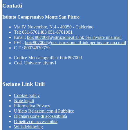
Contatti
Istituto Comprensivo Monte San Pietro
Via IV Novembre, N.4 - 40050 - Calderino
Tel:
051-6761483 051-6761001
Email:
boic80700d@istruzione.it
Link per inviare una mail
PEC:
boic80700d@pec.istruzione.it
Link per inviare una mail
C.F.: 80074630379
Codice Meccanografico: boic80700d
Cod. Univoco: ufymv1
Sezione Link Utili
Cookie policy
Note legali
Informativa Privacy
Ufficio Relazioni con il Pubblico
Dichiarazione di accessibilità
Obiettivi di accessibilità
Whistleblowing