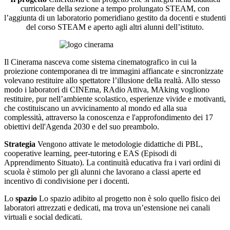
curricolare della sezione a tempo prolungato STEAM, con
l’aggiunta di un laboratorio pomeridiano gestito da docenti e studenti
del corso STEAM e aperto agli altri alunni dell’istituto.
Il Cinerama nasceva come sistema cinematografico in cui la
proiezione contemporanea di tre immagini affiancate e sincronizzate
volevano restituire allo spettatore l’illusione della realtà. Allo stesso
modo i laboratori di CINEma, RAdio Attiva, MAking vogliono
restituire, pur nell’ambiente scolastico, esperienze vivide e motivanti,
che costituiscano un avvicinamento al mondo ed alla sua
complessità, attraverso la conoscenza e l'approfondimento dei 17
obiettivi dell'Agenda 2030 e del suo preambolo.
Strategia
Vengono attivate le metodologie didattiche di PBL,
cooperative learning, peer-tutoring e EAS (Episodi di
Apprendimento Situato). La continuità educativa fra i vari ordini di
scuola è stimolo per gli alunni che lavorano a classi aperte ed
incentivo di condivisione per i docenti.
Lo
spazio
Lo spazio adibito al progetto non è solo quello fisico dei
laboratori attrezzati e dedicati, ma trova un’estensione nei canali
virtuali e social dedicati.