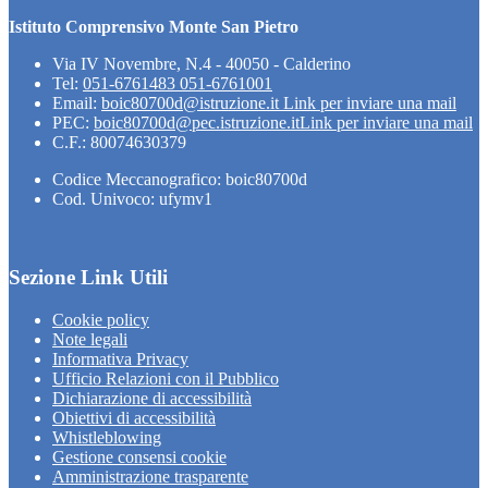
Istituto Comprensivo Monte San Pietro
Via IV Novembre, N.4 - 40050 - Calderino
Tel:
051-6761483 051-6761001
Email:
boic80700d@istruzione.it
Link per inviare una mail
PEC:
boic80700d@pec.istruzione.it
Link per inviare una mail
C.F.: 80074630379
Codice Meccanografico: boic80700d
Cod. Univoco: ufymv1
Sezione Link Utili
Cookie policy
Note legali
Informativa Privacy
Ufficio Relazioni con il Pubblico
Dichiarazione di accessibilità
Obiettivi di accessibilità
Whistleblowing
Gestione consensi cookie
Amministrazione trasparente