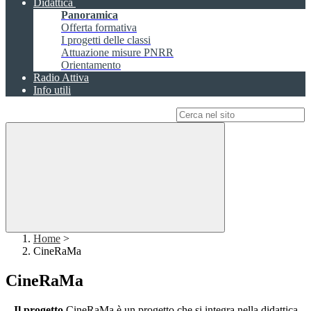
Didattica
Panoramica
Offerta formativa
I progetti delle classi
Attuazione misure PNRR
Orientamento
Radio Attiva
Info utili
Campo di ricerca per le pagine del sito
Home
>
CineRaMa
CineRaMa
Il progetto
CineRaMa è un progetto che si integra nella didattica